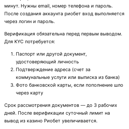
минут. Нужны email, номер телефона и пароль.
После создания аккаунта риобет вход выполняется
через логин и пароль.
Верификация обязательна перед первым выводом.
Для KYC потребуется:
Паспорт или другой документ,
удостоверяющий личность
Подтверждение адреса (счет за
коммунальные услуги или выписка из банка)
Фото банковской карты, если пополнение шло
через карту
Срок рассмотрения документов — до 3 рабочих
дней. После верификации суточный лимит на
вывод из казино Риобет увеличивается.