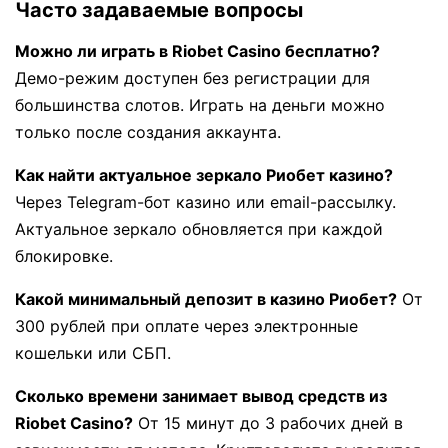
Часто задаваемые вопросы
Можно ли играть в Riobet Casino бесплатно?
Демо-режим доступен без регистрации для
большинства слотов. Играть на деньги можно
только после создания аккаунта.
Как найти актуальное зеркало Риобет казино?
Через Telegram-бот казино или email-рассылку.
Актуальное зеркало обновляется при каждой
блокировке.
Какой минимальный депозит в казино Риобет?
От
300 рублей при оплате через электронные
кошельки или СБП.
Сколько времени занимает вывод средств из
Riobet Casino?
От 15 минут до 3 рабочих дней в