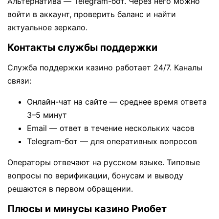
Альтернатива — Telegram-бот. Через него можно
войти в аккаунт, проверить баланс и найти
актуальное зеркало.
Контакты службы поддержки
Служба поддержки казино работает 24/7. Каналы
связи:
Онлайн-чат на сайте — среднее время ответа
3–5 минут
Email — ответ в течение нескольких часов
Telegram-бот — для оперативных вопросов
Операторы отвечают на русском языке. Типовые
вопросы по верификации, бонусам и выводу
решаются в первом обращении.
Плюсы и минусы казино Риобет