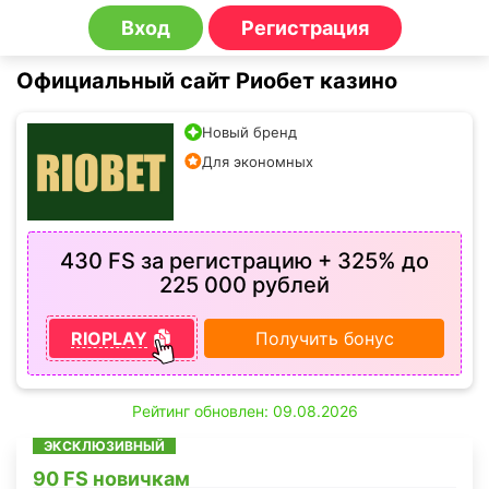
Вход
Регистрация
Официальный сайт Риобет казино
Новый бренд
Для экономных
430 FS за регистрацию + 325% до
225 000 рублей
RIOPLAY
Получить бонус
Рейтинг обновлен: 09.08.2026
ЭКСКЛЮЗИВНЫЙ
90 FS новичкам