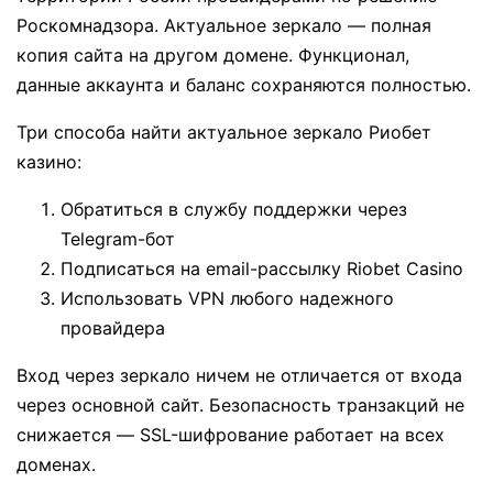
Роскомнадзора. Актуальное зеркало — полная
копия сайта на другом домене. Функционал,
данные аккаунта и баланс сохраняются полностью.
Три способа найти актуальное зеркало Риобет
казино:
Обратиться в службу поддержки через
Telegram-бот
Подписаться на email-рассылку Riobet Casino
Использовать VPN любого надежного
провайдера
Вход через зеркало ничем не отличается от входа
через основной сайт. Безопасность транзакций не
снижается — SSL-шифрование работает на всех
доменах.