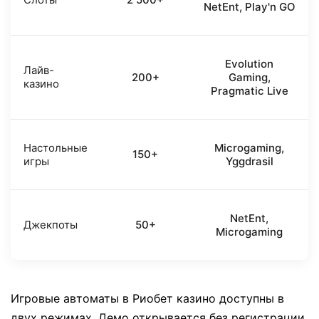
NetEnt, Play'n GO
Evolution
Лайв-
200+
Gaming,
казино
Pragmatic Live
Настольные
Microgaming,
150+
игры
Yggdrasil
NetEnt,
Джекпоты
50+
Microgaming
Игровые автоматы в Риобет казино доступны в
двух режимах. Демо открывается без регистрации.