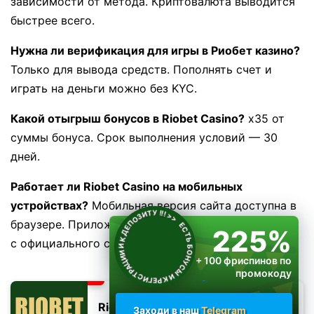
зависимости от метода. Криптовалюта выводится
быстрее всего.
Нужна ли верификация для игры в Риобет казино?
Только для вывода средств. Пополнять счет и
играть на деньги можно без KYC.
Какой отыгрыш бонусов в Riobet Casino?
x35 от
суммы бонуса. Срок выполнения условий — 30
дней.
Работает ли Riobet Casino на мобильных
устройствах?
Мобильная версия сайта доступна в
ЕСТЬ БОНУСЫ И К РЕГИСТРАЦИИ И К ДЕПОЗИТУ !!!
>>
браузере. Приложение для Android можно скачать
225%
с официального сайта.
+ 100 фриспинов по
промокоду
RIOPLAY
Riobet
Заходи в наш
Telegram