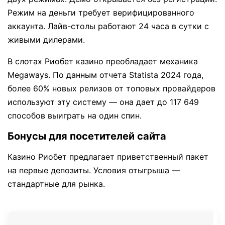
Режим на деньги требует верифицированного
аккаунта. Лайв-столы работают 24 часа в сутки с
живыми дилерами.
В слотах Риобет казино преобладает механика
Megaways. По данным отчета Statista 2024 года,
более 60% новых релизов от топовых провайдеров
используют эту систему — она дает до 117 649
способов выиграть на один спин.
Бонусы для посетителей сайта
Казино Риобет предлагает приветственный пакет
на первые депозиты. Условия отыгрыша —
стандартные для рынка.