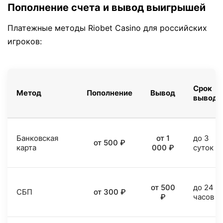
Пополнение счета и вывод выигрышей
Платежные методы Riobet Casino для российских
игроков:
Срок
Метод
Пополнение
Вывод
вывода
Банковская
от 1
до 3
от 500 ₽
карта
000 ₽
суток
от 500
до 24
СБП
от 300 ₽
₽
часов