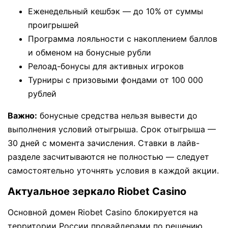
Еженедельный кешбэк — до 10% от суммы
проигрышей
Программа лояльности с накоплением баллов
и обменом на бонусные рубли
Релоад-бонусы для активных игроков
Турниры с призовыми фондами от 100 000
рублей
Важно:
бонусные средства нельзя вывести до
выполнения условий отыгрыша. Срок отыгрыша —
30 дней с момента зачисления. Ставки в лайв-
разделе засчитываются не полностью — следует
самостоятельно уточнять условия в каждой акции.
Актуальное зеркало Riobet Casino
Основной домен Riobet Casino блокируется на
территории России провайдерами по решению